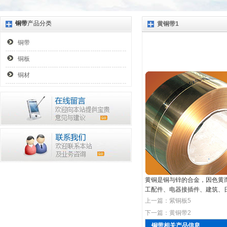
铜带
产品分类
黄铜带1
铜带
铜板
铜材
黄铜是铜与锌的合金，因色黄
工配件、电器接插件、建筑、
上一篇：
紫铜板5
下一篇：
黄铜带2
铜带相关产品信息