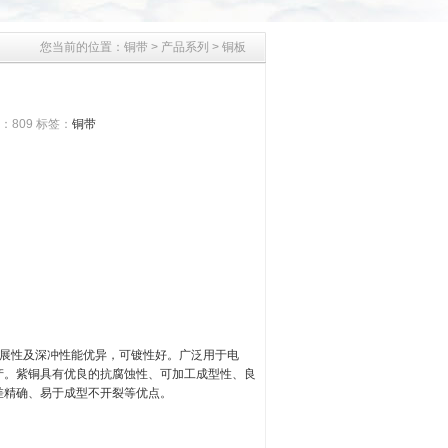
您当前的位置：
铜带
>
产品系列
>
铜板
气：
809
标签：
铜带
延展性及深冲性能优异，可镀性好。广泛用于电
产。紫铜具有优良的抗腐蚀性、可加工成型性、良
差精确、易于成型不开裂等优点。